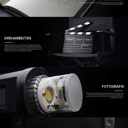
ansprechend und wirkungsvoll umzusetzen.
Ein guter Austausch mit Ihnen ist für uns essentiell und gleichzeitig Voraussetzung, um Konzepte zu
entwickeln, die Ihre Geschichte perfekt erzählen.
DREHARBEITEN
Dreharbeiten beginnen nicht erst am Drehtag. Eine sorgfältige Vorbereitung von
Drehplänen, Auswahl der Location oder die Erstellung von Storyboards sind ebenso
wichtig, wie die richtige Wahl des Equipments, die Beleuchtung, das Team und die
Atmosphäre am Set. Durch unsere langjährige Erfahrung wissen wir auf was es am
Drehtag ankommt, um für Sie das beste Ergebnis zu erzielen.
FOTOGRAFIE
Ob Businessportrait, HR-Kampagnen, Produktfotografie oder Content Creation. Ob im
Studio oder On-Location. Wir knipsen nicht einfach nur Ihr Bild. Sobald wir den
Auslöser drücken, wollen wir Sie, Ihre Geschichte, Ihr Produkt und Ihre Passion im
richtigen Moment einfangen.