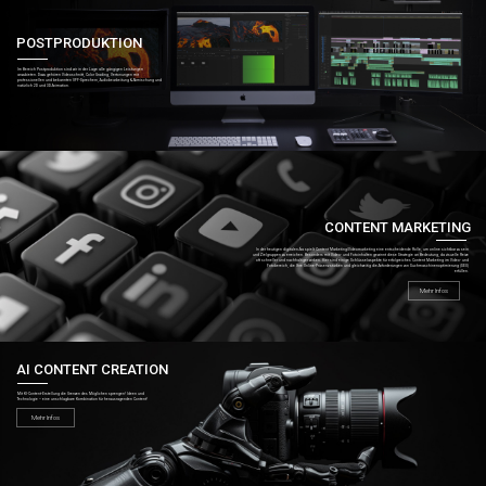
POSTPRODUKTION
Im Bereich Postproduktion sind wir in der Lage alle gängigen Leistungen
anzubieten. Dazu gehören Videoschnitt, Color Grading, Vertonungen mit
professionellen und bekannten OFF-Sprechern, Audiobearbeitung & Abmischung und
natürlich 2D und 3D Animation.
CONTENT MARKETING
In der heutigen digitalen Ära spielt Content Marketing/Videomarketing eine entscheidende Rolle, um online sichtbar zu sein
und Zielgruppen zu erreichen. Besonders mit Video- und Fotoinhalten gewinnt diese Strategie an Bedeutung, da visuelle Reize
oft schneller und nachhaltiger wirken. Hier sind einige Schlüsselaspekte für erfolgreiches Content Marketing im Video- und
Fotobereich, die Ihre Online-Präsenz stärken und gleichzeitig die Anforderungen von Suchmaschinenoptimierung (SEO)
erfüllen.
Mehr Infos
AI CONTENT CREATION
Mit KI-Content-Erstellung die Grenzen des Möglichen sprengen! Ideen und
Technologie – eine unschlagbare Kombination für herausragenden Content!
Mehr Infos