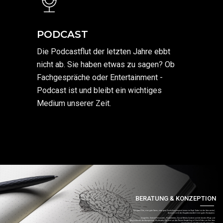
PODCAST
Die Podcastflut der letzten Jahre ebbt
nicht ab. Sie haben etwas zu sagen? Ob
Fachgespräche oder Entertainment -
Podcast ist und bleibt ein wichtiges
Medium unserer Zeit.
BERATUNG & KONZEPTION
Ein guter Film, eine gute Szene, eine gute Einstellung beginnt immer im Kopf. Dabei ist die Idee zentral,
dennoch nicht der Hauptbestandteil einer guten Konzeption.
Imagefilm, Unternehmensvideo, Produktvideo, Social Media Content und die besten Wege und
Möglichkeiten der Ausspielung. Wir beraten Sie rund um das Thema Storytelling in Film & Video um Ihre Idee