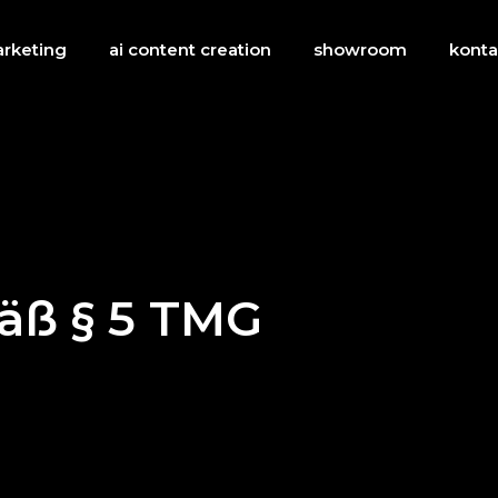
rketing
ai content creation
showroom
konta
ß § 5 TMG