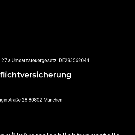
§ 27 a Umsatzsteuergesetz: DE283562044
flichtversicherung
niginstraße 28 80802 München