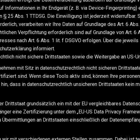
 Informationen in Ihr Endgerät (z. B. via Device-Fingerprinting) e
 § 25 Abs. 1 TTDSG. Die Einwilligung ist jederzeit widerrufbar. S
erlich, verarbeiten wir Ihre Daten auf Grundlage des Art. 6 Abs.
chtlichen Verpflichtung erforderlich sind auf Grundlage von Art. 6
resses nach Art. 6 Abs. 1 lit. f DSGVO erfolgen. Über die jeweil
hutzerklärung informiert.
htlich nicht sichere Drittstaaten sowie die Weitergabe an US-Unt
hmen mit Sitz in datenschutzrechtlich nicht sicheren Drittstaat
fiziert sind. Wenn diese Tools aktiv sind, können Ihre persone
 hin, dass in datenschutzrechtlich unsicheren Drittstaaten kein
rer Drittstaat grundsätzlich ein mit der EU vergleichbares Daten
änger eine Zertifizierung unter dem „EU-US Data Privacy Framew
u Übermittlungen an Drittstaaten einschließlich der Datenempfän
 wir mit verschiedenen externen Stellen zusammen. Dabei ist te